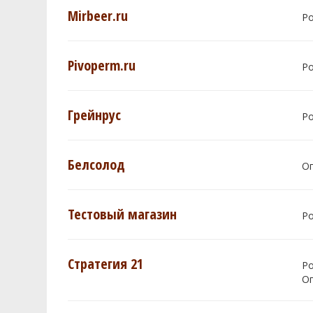
Mirbeer.ru
Р
Pivoperm.ru
Р
Грейнрус
Р
Белсолод
О
Тестовый магазин
Р
Стратегия 21
Р
О