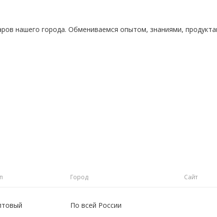
аров нашего города. Обмениваемся опытом, знаниями, продукт
п
Город
Сайт
птовый
По всей России