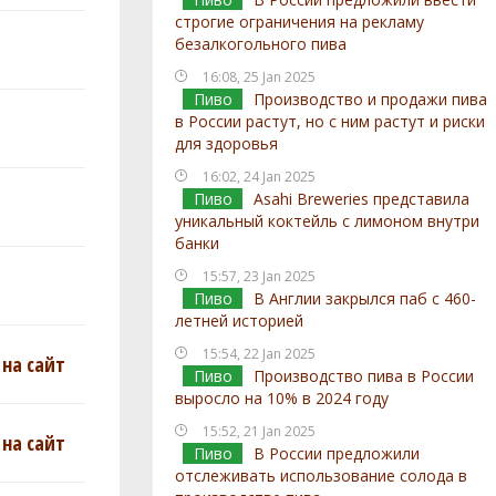
строгие ограничения на рекламу
безалкогольного пива
16:08, 25 Jan 2025
Пиво
Производство и продажи пива
в России растут, но с ним растут и риски
для здоровья
16:02, 24 Jan 2025
Пиво
Asahi Breweries представила
уникальный коктейль с лимоном внутри
банки
15:57, 23 Jan 2025
Пиво
В Англии закрылся паб с 460-
летней историей
15:54, 22 Jan 2025
на сайт
Пиво
Производство пива в России
выросло на 10% в 2024 году
15:52, 21 Jan 2025
на сайт
Пиво
В России предложили
отслеживать использование солода в