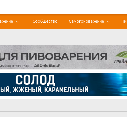
арение
Сообщество
Самогоноварение
Пи