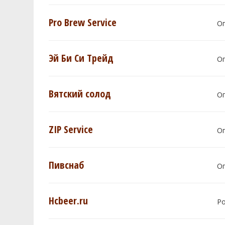
Pro Brew Service
О
Эй Би Си Трейд
О
Вятский солод
О
ZIP Service
О
Пивснаб
О
Hcbeer.ru
Р