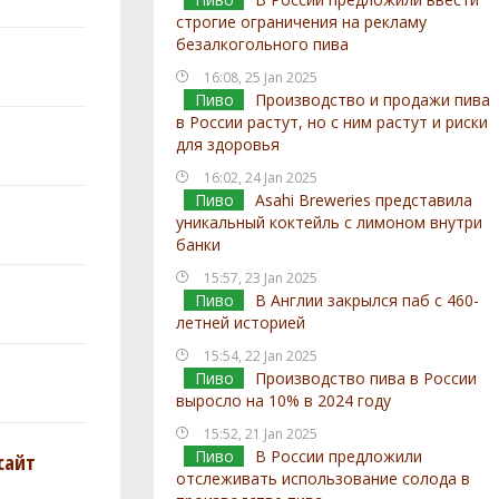
строгие ограничения на рекламу
безалкогольного пива
16:08, 25 Jan 2025
Пиво
Производство и продажи пива
в России растут, но с ним растут и риски
для здоровья
16:02, 24 Jan 2025
Пиво
Asahi Breweries представила
уникальный коктейль с лимоном внутри
банки
15:57, 23 Jan 2025
Пиво
В Англии закрылся паб с 460-
летней историей
15:54, 22 Jan 2025
Пиво
Производство пива в России
выросло на 10% в 2024 году
15:52, 21 Jan 2025
Пиво
В России предложили
сайт
отслеживать использование солода в