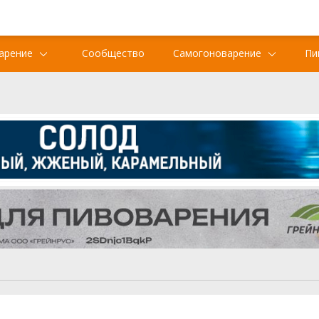
арение
Сообщество
Самогоноварение
Пи