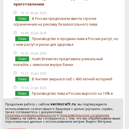
приготовлению
16:12, 26 Jan 2025
Пиво
В России предложили ввести строгие
ограничения на рекламу безалкогольного пива
16:08, 25 Jan 2025
Пиво
Производство и продажи пива в России растут, но
с ним растут и риски для здоровья
16:02, 24 Jan 2025
Пиво
Asahi Breweries представила уникальный
коктейль с лимоном внутри банки
15:57, 23 Jan 2025
Пиво
В Англии закрылся паб с 460-летней историей
15:54, 22 Jan 2025
Пиво
Производство пива в России выросло на 10% в
2024 году
varimcraft.ru
Продолжая работу с сайтом
, вы подтверждаете
15:52, 21 Jan 2025
использование cookies вашего браузера с целью улучшить сервис,
также соглашаетесь с документами:
Пиво
В России предложили отслеживать
Политика конфиденциальности
и
Пользовательское соглашение
Оставаясь на сайте, вы соглашаетесь с тем, что мы обрабатываем ваши
использование солода в производстве пива
персональные данные с использованием метрик Яндекс Метрика.
Посмотреть все новости