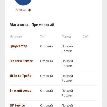
Александр
Магазины - Приморский
Магазин
Тип
Город
Сайт
Браумастер
Оптовый
По всей
России
Pro Brew Service
Оптовый
По всей
России
Эй Би Си Трейд
Оптовый
По всей
России
Вятский солод
Оптовый
По всей
России
ZIP Service
Оптовый
По всей