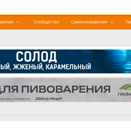
арение
Сообщество
Самогоноварение
Пи