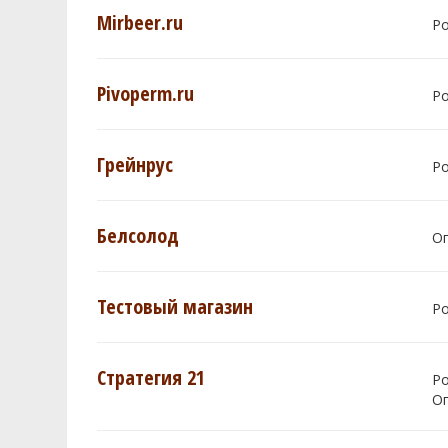
Mirbeer.ru
Р
Pivoperm.ru
Р
Грейнрус
Р
Белсолод
О
Тестовый магазин
Р
Стратегия 21
Р
О