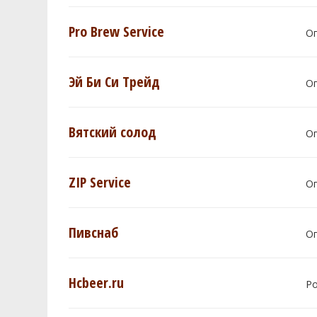
Pro Brew Service
О
Эй Би Си Трейд
О
Вятский солод
О
ZIP Service
О
Пивснаб
О
Hcbeer.ru
Р