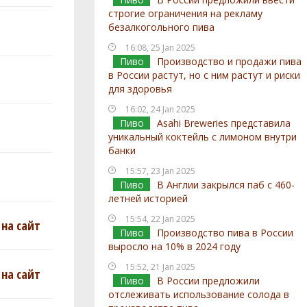
строгие ограничения на рекламу
безалкогольного пива
16:08, 25 Jan 2025
Пиво
Производство и продажи пива
в России растут, но с ним растут и риски
для здоровья
16:02, 24 Jan 2025
Пиво
Asahi Breweries представила
уникальный коктейль с лимоном внутри
банки
15:57, 23 Jan 2025
Пиво
В Англии закрылся паб с 460-
летней историей
15:54, 22 Jan 2025
на сайт
Пиво
Производство пива в России
выросло на 10% в 2024 году
15:52, 21 Jan 2025
на сайт
Пиво
В России предложили
отслеживать использование солода в