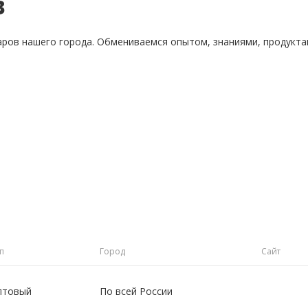
в
аров нашего города. Обмениваемся опытом, знаниями, продукт
п
Город
Сайт
птовый
По всей России