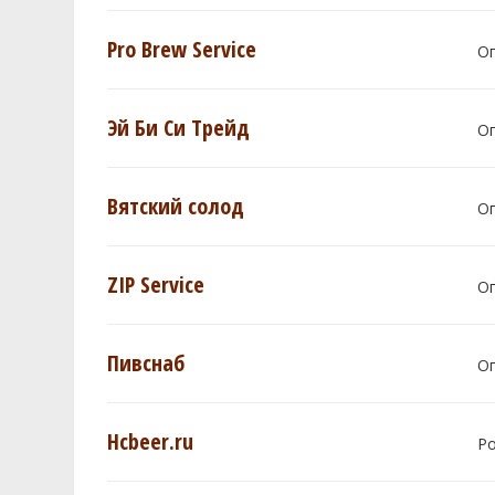
Pro Brew Service
О
Эй Би Си Трейд
О
Вятский солод
О
ZIP Service
О
Пивснаб
О
Hcbeer.ru
Р