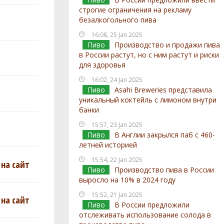
строгие ограничения на рекламу
безалкогольного пива
16:08, 25 Jan 2025
Пиво
Производство и продажи пива
в России растут, но с ним растут и риски
для здоровья
16:02, 24 Jan 2025
Пиво
Asahi Breweries представила
уникальный коктейль с лимоном внутри
банки
15:57, 23 Jan 2025
Пиво
В Англии закрылся паб с 460-
летней историей
15:54, 22 Jan 2025
на сайт
Пиво
Производство пива в России
выросло на 10% в 2024 году
15:52, 21 Jan 2025
на сайт
Пиво
В России предложили
отслеживать использование солода в