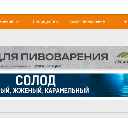
арение
Сообщество
Самогоноварение
Пи