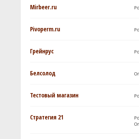
Mirbeer.ru
Р
Pivoperm.ru
Р
Грейнрус
Р
Белсолод
О
Тестовый магазин
Р
Стратегия 21
Р
О