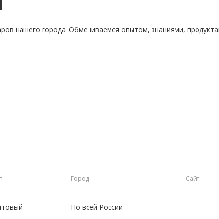
и
аров нашего города. Обмениваемся опытом, знаниями, продукт
п
Город
Сайт
птовый
По всей России