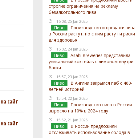
строгие ограничения на рекламу
безалкогольного пива
16:08, 25 Jan 2025
Пиво
Производство и продажи пива
в России растут, но с ним растут и риски
для здоровья
16:02, 24 Jan 2025
Пиво
Asahi Breweries представила
уникальный коктейль с лимоном внутри
банки
15:57, 23 Jan 2025
Пиво
В Англии закрылся паб с 460-
летней историей
15:54, 22 Jan 2025
на сайт
Пиво
Производство пива в России
выросло на 10% в 2024 году
15:52, 21 Jan 2025
на сайт
Пиво
В России предложили
отслеживать использование солода в