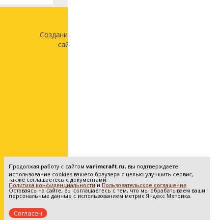
Создание и продвижение
сайта —
«Лонг Кэт»
Продолжая работу с сайтом
varimcraft.ru
, вы подтверждаете
использование cookies вашего браузера с целью улучшить сервис,
также соглашаетесь с документами:
Политика конфиденциальности
и
Пользовательское соглашение
Оставаясь на сайте, вы соглашаетесь с тем, что мы обрабатываем ваши
персональные данные с использованием метрик Яндекс Метрика.
Согласен