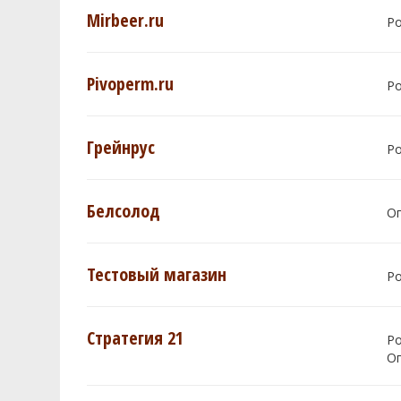
Mirbeer.ru
Р
Pivoperm.ru
Р
Грейнрус
Р
Белсолод
О
Тестовый магазин
Р
Стратегия 21
Р
О