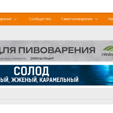
арение
Сообщество
Самогоноварение
Пи