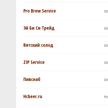
Pro Brew Service
О
Эй Би Си Трейд
О
Вятский солод
О
ZIP Service
О
Пивснаб
О
Hcbeer.ru
Р