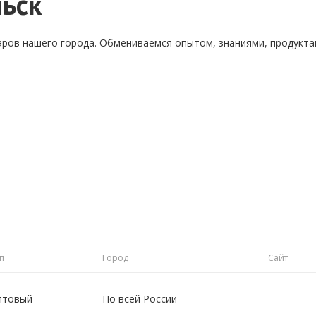
ьск
аров нашего города. Обмениваемся опытом, знаниями, продукт
п
Город
Сайт
птовый
По всей России