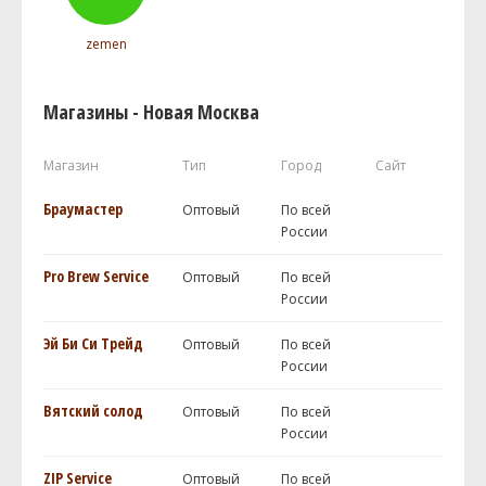
zemen
Магазины - Новая Москва
Магазин
Тип
Город
Сайт
Браумастер
Оптовый
По всей
России
Pro Brew Service
Оптовый
По всей
России
Эй Би Си Трейд
Оптовый
По всей
России
Вятский солод
Оптовый
По всей
России
ZIP Service
Оптовый
По всей