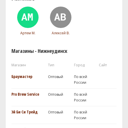
Артем М.
Алексей В.
Магазины - Нижнеудинск
Магазин
Тип
Город
Сайт
Браумастер
Оптовый
По всей
России
Pro Brew Service
Оптовый
По всей
России
Эй Би Си Трейд
Оптовый
По всей
России