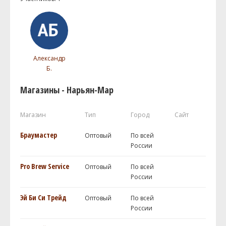
Александр
Б.
Магазины - Нарьян-Мар
Магазин
Тип
Город
Сайт
Браумастер
Оптовый
По всей
России
Pro Brew Service
Оптовый
По всей
России
Эй Би Си Трейд
Оптовый
По всей
России