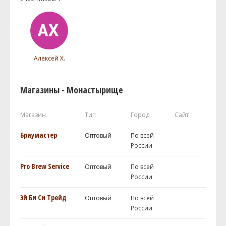
Алексей Х.
Магазины - Монастырище
Магазин
Тип
Город
Сайт
Браумастер
Оптовый
По всей
России
Pro Brew Service
Оптовый
По всей
России
Эй Би Си Трейд
Оптовый
По всей
России