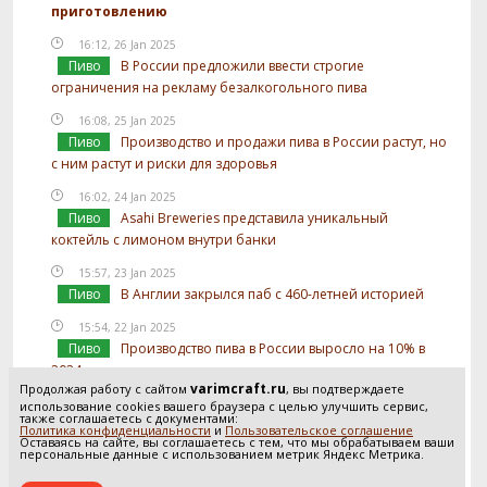
приготовлению
16:12, 26 Jan 2025
Пиво
В России предложили ввести строгие
ограничения на рекламу безалкогольного пива
16:08, 25 Jan 2025
Пиво
Производство и продажи пива в России растут, но
с ним растут и риски для здоровья
16:02, 24 Jan 2025
Пиво
Asahi Breweries представила уникальный
коктейль с лимоном внутри банки
15:57, 23 Jan 2025
Пиво
В Англии закрылся паб с 460-летней историей
15:54, 22 Jan 2025
Пиво
Производство пива в России выросло на 10% в
2024 году
varimcraft.ru
Продолжая работу с сайтом
, вы подтверждаете
15:52, 21 Jan 2025
использование cookies вашего браузера с целью улучшить сервис,
также соглашаетесь с документами:
Пиво
В России предложили отслеживать
Политика конфиденциальности
и
Пользовательское соглашение
Оставаясь на сайте, вы соглашаетесь с тем, что мы обрабатываем ваши
использование солода в производстве пива
персональные данные с использованием метрик Яндекс Метрика.
Посмотреть все новости