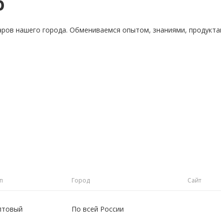
о
аров нашего города. Обмениваемся опытом, знаниями, продукт
п
Город
Сайт
птовый
По всей России