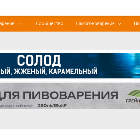
арение
Сообщество
Самогоноварение
Пи