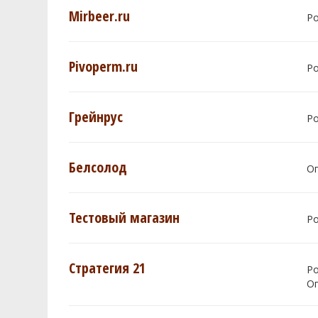
Mirbeer.ru
Р
Pivoperm.ru
Р
Грейнрус
Р
Белсолод
О
Тестовый магазин
Р
Стратегия 21
Р
О