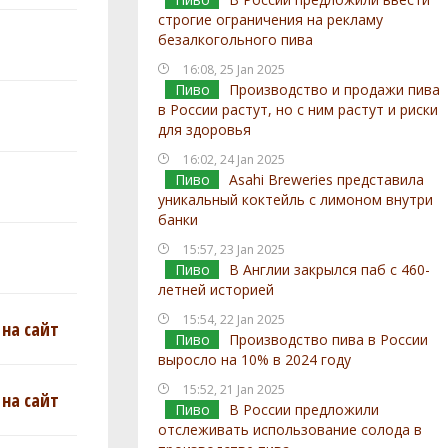
строгие ограничения на рекламу
безалкогольного пива
16:08, 25 Jan 2025
Пиво
Производство и продажи пива
в России растут, но с ним растут и риски
для здоровья
16:02, 24 Jan 2025
Пиво
Asahi Breweries представила
уникальный коктейль с лимоном внутри
банки
15:57, 23 Jan 2025
Пиво
В Англии закрылся паб с 460-
летней историей
15:54, 22 Jan 2025
на сайт
Пиво
Производство пива в России
выросло на 10% в 2024 году
15:52, 21 Jan 2025
на сайт
Пиво
В России предложили
отслеживать использование солода в