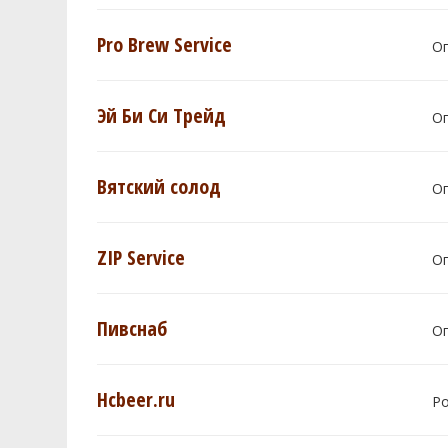
Pro Brew Service
О
Эй Би Си Трейд
О
Вятский солод
О
ZIP Service
О
Пивснаб
О
Hcbeer.ru
Р