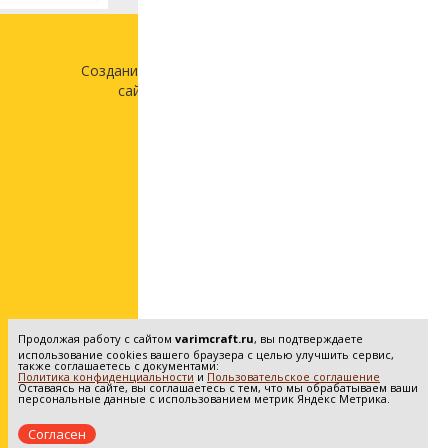
Создание и продвижение
сайта —
«Лонг Кэт»
Продолжая работу с сайтом
varimcraft.ru
, вы подтверждаете
использование cookies вашего браузера с целью улучшить сервис,
также соглашаетесь с документами:
Политика конфиденциальности
и
Пользовательское соглашение
Оставаясь на сайте, вы соглашаетесь с тем, что мы обрабатываем ваши
персональные данные с использованием метрик Яндекс Метрика.
Согласен