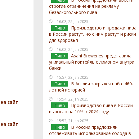
строгие ограничения на рекламу
безалкогольного пива
16:08, 25 Jan 2025
Пиво
Производство и продажи пива
в России растут, но с ним растут и риски
для здоровья
16:02, 24 Jan 2025
Пиво
Asahi Breweries представила
уникальный коктейль с лимоном внутри
банки
15:57, 23 Jan 2025
Пиво
В Англии закрылся паб с 460-
летней историей
15:54, 22 Jan 2025
на сайт
Пиво
Производство пива в России
выросло на 10% в 2024 году
15:52, 21 Jan 2025
на сайт
Пиво
В России предложили
отслеживать использование солода в