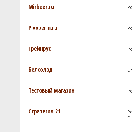
Mirbeer.ru
Р
Pivoperm.ru
Р
Грейнрус
Р
Белсолод
О
Тестовый магазин
Р
Стратегия 21
Р
О