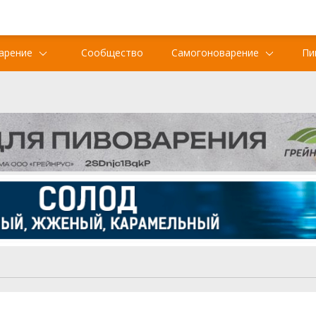
арение
Сообщество
Самогоноварение
Пи