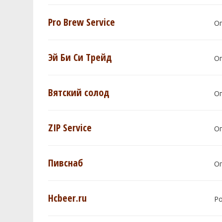
Pro Brew Service
О
Эй Би Си Трейд
О
Вятский солод
О
ZIP Service
О
Пивснаб
О
Hcbeer.ru
Р