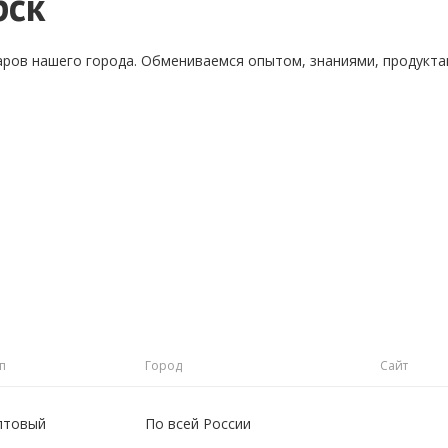
рск
аров нашего города. Обмениваемся опытом, знаниями, продукт
п
Город
Сайт
птовый
По всей России