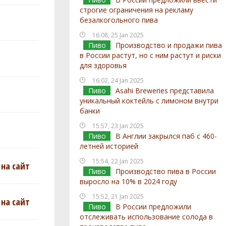
строгие ограничения на рекламу
безалкогольного пива
16:08, 25 Jan 2025
Пиво
Производство и продажи пива
в России растут, но с ним растут и риски
для здоровья
16:02, 24 Jan 2025
Пиво
Asahi Breweries представила
уникальный коктейль с лимоном внутри
банки
15:57, 23 Jan 2025
Пиво
В Англии закрылся паб с 460-
летней историей
15:54, 22 Jan 2025
на сайт
Пиво
Производство пива в России
выросло на 10% в 2024 году
15:52, 21 Jan 2025
на сайт
Пиво
В России предложили
отслеживать использование солода в