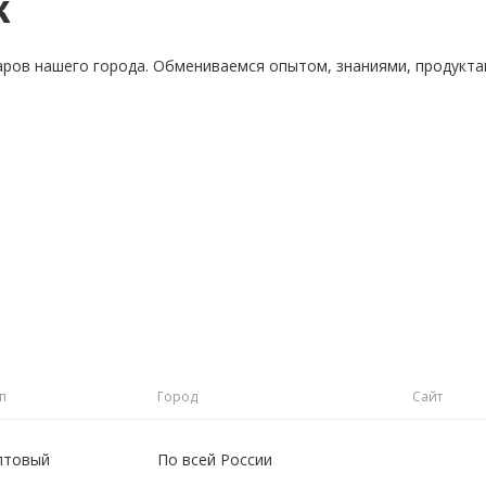
к
аров нашего города. Обмениваемся опытом, знаниями, продукт
п
Город
Сайт
птовый
По всей России