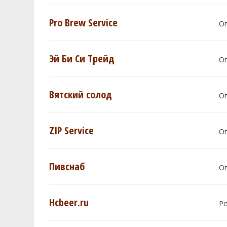
Pro Brew Service
О
Эй Би Си Трейд
О
Вятский солод
О
ZIP Service
О
Пивснаб
О
Hcbeer.ru
Р