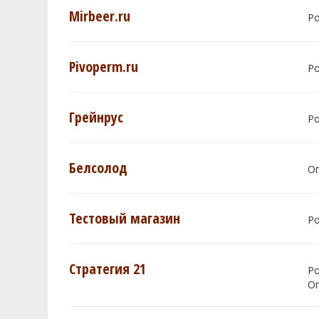
Mirbeer.ru
Р
Pivoperm.ru
Р
Грейнрус
Р
Белсолод
О
Тестовый магазин
Р
Стратегия 21
Р
О