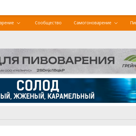
арение
Сообщество
Самогоноварение
Пи