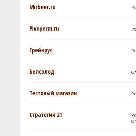
Mirbeer.ru
Р
Pivoperm.ru
Р
Грейнрус
Р
Белсолод
О
Тестовый магазин
Р
Стратегия 21
Р
О