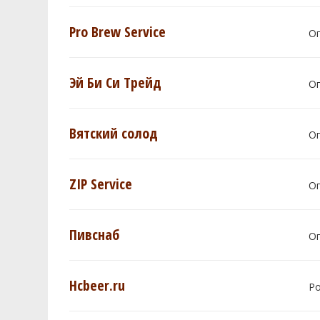
Pro Brew Service
О
Эй Би Си Трейд
О
Вятский солод
О
ZIP Service
О
Пивснаб
О
Hcbeer.ru
Р