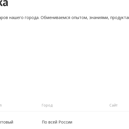
ка
аров нашего города. Обмениваемся опытом, знаниями, продукт
п
Город
Сайт
птовый
По всей России