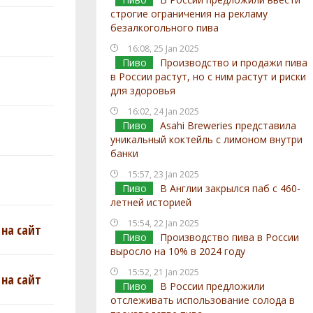
строгие ограничения на рекламу
безалкогольного пива
16:08, 25 Jan 2025
Пиво
Производство и продажи пива
в России растут, но с ним растут и риски
для здоровья
16:02, 24 Jan 2025
Пиво
Asahi Breweries представила
уникальный коктейль с лимоном внутри
банки
15:57, 23 Jan 2025
Пиво
В Англии закрылся паб с 460-
летней историей
15:54, 22 Jan 2025
на сайт
Пиво
Производство пива в России
выросло на 10% в 2024 году
15:52, 21 Jan 2025
на сайт
Пиво
В России предложили
отслеживать использование солода в