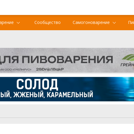
арение
Сообщество
Самогоноварение
Пи