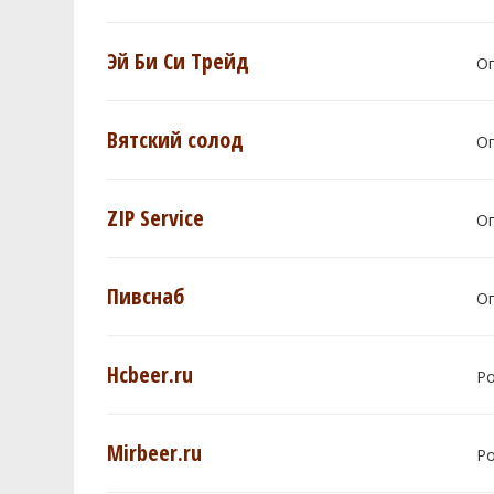
Эй Би Си Трейд
О
Вятский солод
О
ZIP Service
О
Пивснаб
О
Hcbeer.ru
Р
Mirbeer.ru
Р