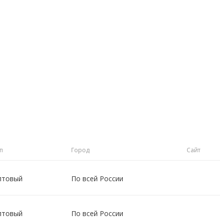
п
Город
Сайт
птовый
По всей России
птовый
По всей России