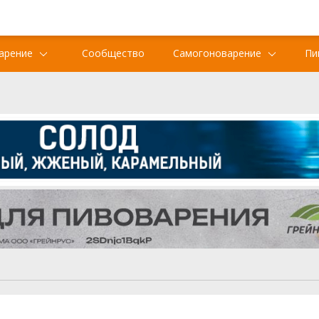
арение
Сообщество
Самогоноварение
Пи