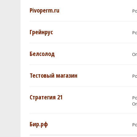
Pivoperm.ru
Р
Грейнрус
Р
Белсолод
О
Тестовый магазин
Р
Стратегия 21
Р
О
Бир.рф
Р