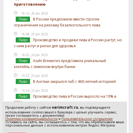
приготовлению
16:12, 26 Jan 2025
Пиво
В России предложили ввести строгие
ограничения на рекламу безалкогольного пива
16:08, 25 Jan 2025
Пиво
Производство и продажи пива в России растут, но
с ним растут и риски для здоровья
16:02, 24 Jan 2025
Пиво
Asahi Breweries представила уникальный
коктейль с лимоном внутри банки
15:57, 23 Jan 2025
Пиво
В Англии закрылся паб с 460-летней историей
15:54, 22 Jan 2025
Пиво
Производство пива в России выросло на 10% в
2024 году
varimcraft.ru
Продолжая работу с сайтом
, вы подтверждаете
15:52, 21 Jan 2025
использование cookies вашего браузера с целью улучшить сервис,
также соглашаетесь с документами:
Пиво
В России предложили отслеживать
Политика конфиденциальности
и
Пользовательское соглашение
Оставаясь на сайте, вы соглашаетесь с тем, что мы обрабатываем ваши
использование солода в производстве пива
персональные данные с использованием метрик Яндекс Метрика.
Посмотреть все новости