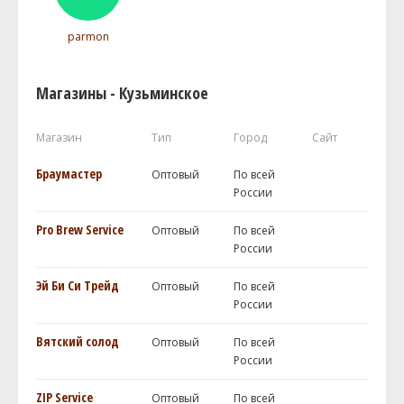
parmon
Магазины - Кузьминское
Магазин
Тип
Город
Сайт
Браумастер
Оптовый
По всей
России
Pro Brew Service
Оптовый
По всей
России
Эй Би Си Трейд
Оптовый
По всей
России
Вятский солод
Оптовый
По всей
России
ZIP Service
Оптовый
По всей