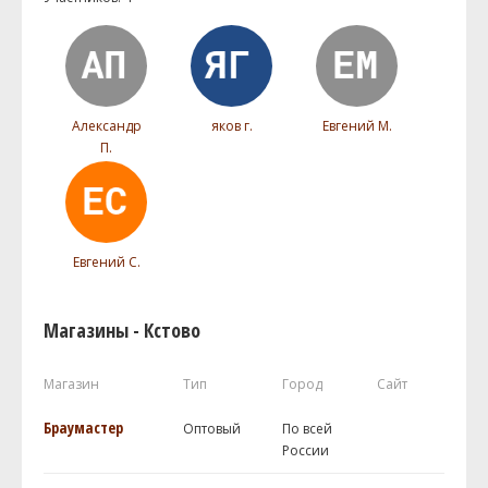
Александр
яков г.
Евгений М.
П.
Евгений С.
Магазины - Кстово
Магазин
Тип
Город
Сайт
Браумастер
Оптовый
По всей
России