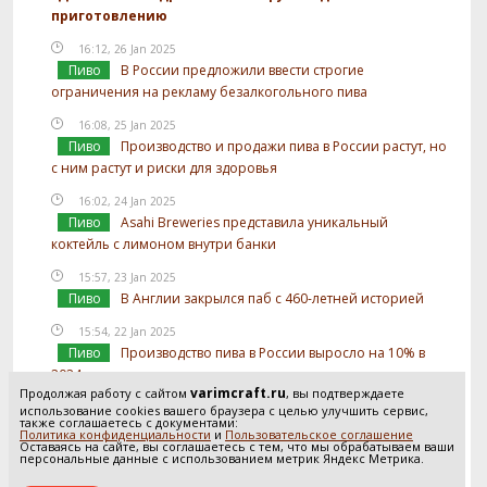
приготовлению
16:12, 26 Jan 2025
Пиво
В России предложили ввести строгие
ограничения на рекламу безалкогольного пива
16:08, 25 Jan 2025
Пиво
Производство и продажи пива в России растут, но
с ним растут и риски для здоровья
16:02, 24 Jan 2025
Пиво
Asahi Breweries представила уникальный
коктейль с лимоном внутри банки
15:57, 23 Jan 2025
Пиво
В Англии закрылся паб с 460-летней историей
15:54, 22 Jan 2025
Пиво
Производство пива в России выросло на 10% в
2024 году
varimcraft.ru
Продолжая работу с сайтом
, вы подтверждаете
15:52, 21 Jan 2025
использование cookies вашего браузера с целью улучшить сервис,
также соглашаетесь с документами:
Пиво
В России предложили отслеживать
Политика конфиденциальности
и
Пользовательское соглашение
Оставаясь на сайте, вы соглашаетесь с тем, что мы обрабатываем ваши
использование солода в производстве пива
персональные данные с использованием метрик Яндекс Метрика.
Посмотреть все новости