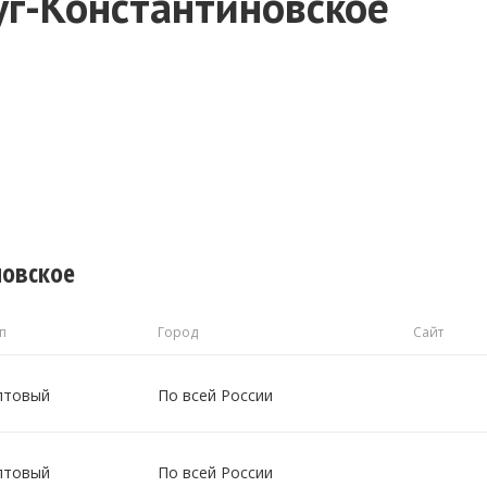
г-Константиновское
новское
п
Город
Сайт
птовый
По всей России
птовый
По всей России