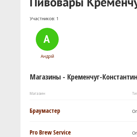
Пивовары Кременчу
Участников: 1
Андрій
Магазины - Кременчуг-Константи
Магазин
Ти
Браумастер
О
Pro Brew Service
О