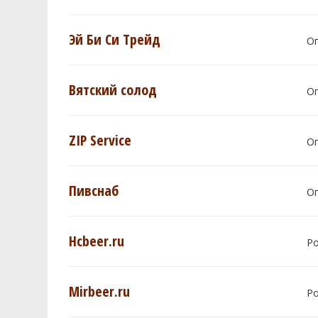
Эй Би Си Трейд
О
Вятский солод
О
ZIP Service
О
Пивснаб
О
Hcbeer.ru
Р
Mirbeer.ru
Р