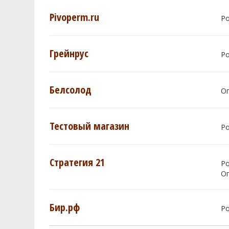
Pivoperm.ru
Р
Грейнрус
Р
Белсолод
О
Тестовый магазин
Р
Стратегия 21
Р
О
Бир.рф
Р