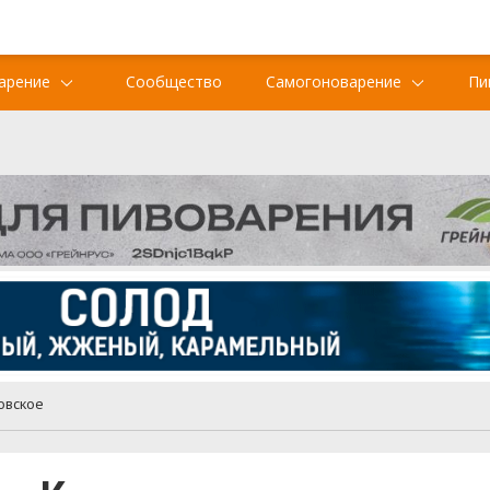
арение
Сообщество
Самогоноварение
Пи
овское