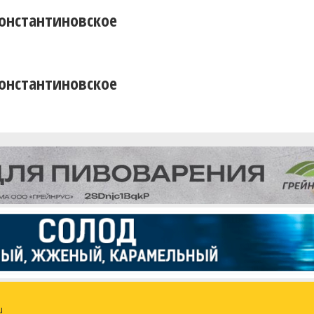
онстантиновское
онстантиновское
u