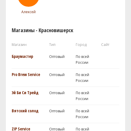
Алексей
Магазины - Красновишерск
Магазин
Тип
Город
Сайт
Браумастер
Оптовый
По всей
России
Pro Brew Service
Оптовый
По всей
России
Эй Би Си Трейд
Оптовый
По всей
России
Вятский солод
Оптовый
По всей
России
ZIP Service
Оптовый
По всей