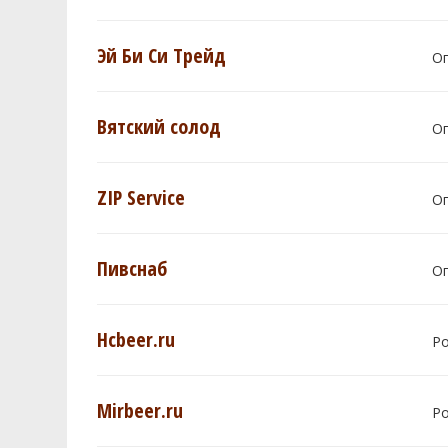
Эй Би Си Трейд
О
Вятский солод
О
ZIP Service
О
Пивснаб
О
Hcbeer.ru
Р
Mirbeer.ru
Р