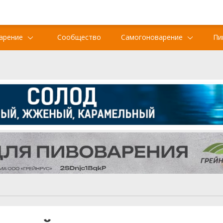
арение
Сообщество
Самогоноварение
Пи