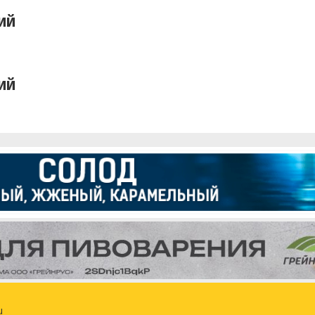
ий
ий
u