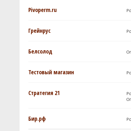
Pivoperm.ru
Р
Грейнрус
Р
Белсолод
О
Тестовый магазин
Р
Стратегия 21
Р
О
Бир.рф
Р