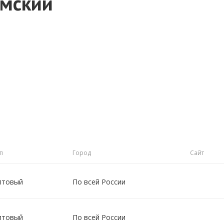
амский
п
Город
Сайт
птовый
По всей России
птовый
По всей России