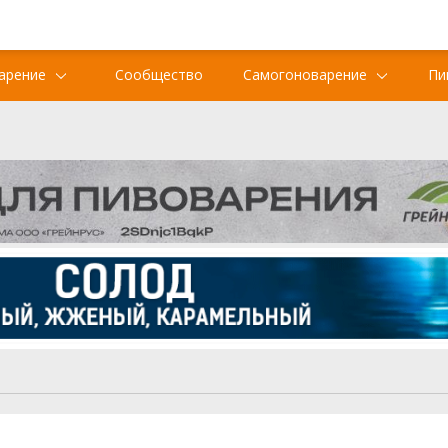
арение
Сообщество
Самогоноварение
Пи