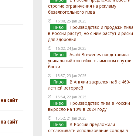
строгие ограничения на рекламу
безалкогольного пива
16:08, 25 Jan 2025
Пиво
Производство и продажи пива
в России растут, но с ним растут и риски
для здоровья
16:02, 24 Jan 2025
Пиво
Asahi Breweries представила
уникальный коктейль с лимоном внутри
банки
15:57, 23 Jan 2025
Пиво
В Англии закрылся паб с 460-
летней историей
15:54, 22 Jan 2025
на сайт
Пиво
Производство пива в России
выросло на 10% в 2024 году
15:52, 21 Jan 2025
на сайт
Пиво
В России предложили
отслеживать использование солода в