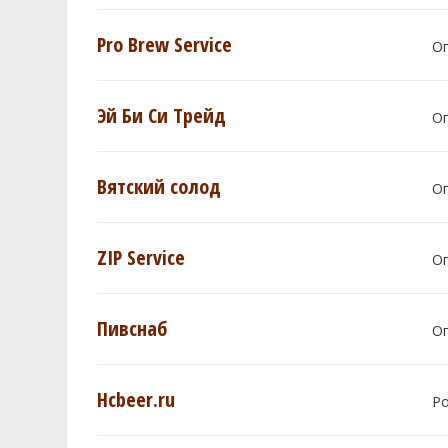
Pro Brew Service
О
Эй Би Си Трейд
О
Вятский солод
О
ZIP Service
О
Пивснаб
О
Hcbeer.ru
Р