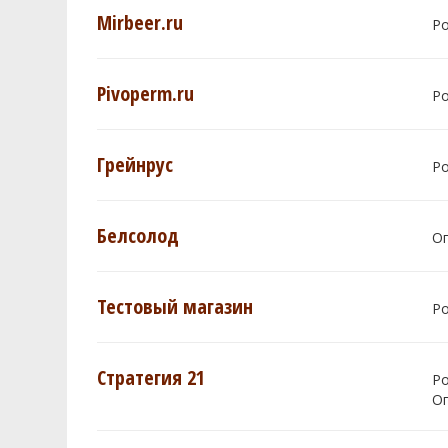
Mirbeer.ru
Р
Pivoperm.ru
Р
Грейнрус
Р
Белсолод
О
Тестовый магазин
Р
Стратегия 21
Р
О