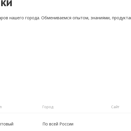
ики
аров нашего города. Обмениваемся опытом, знаниями, продукт
п
Город
Сайт
птовый
По всей России