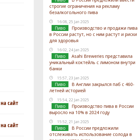
строгие ограничения на рекламу
безалкогольного пива
16:08, 25 Jan 2025
Пиво
Производство и продажи пива
в России растут, но с ним растут и риски
для здоровья
16:02, 24 Jan 2025
Пиво
Asahi Breweries представила
уникальный коктейль с лимоном внутри
банки
15:57, 23 Jan 2025
Пиво
В Англии закрылся паб с 460-
летней историей
15:54, 22 Jan 2025
на сайт
Пиво
Производство пива в России
выросло на 10% в 2024 году
15:52, 21 Jan 2025
на сайт
Пиво
В России предложили
отслеживать использование солода в