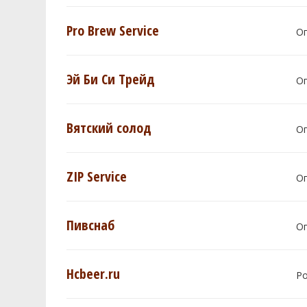
Pro Brew Service
О
Эй Би Си Трейд
О
Вятский солод
О
ZIP Service
О
Пивснаб
О
Hcbeer.ru
Р