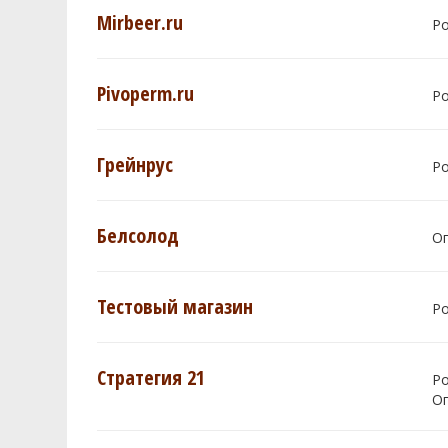
Mirbeer.ru
Р
Pivoperm.ru
Р
Грейнрус
Р
Белсолод
О
Тестовый магазин
Р
Стратегия 21
Р
О