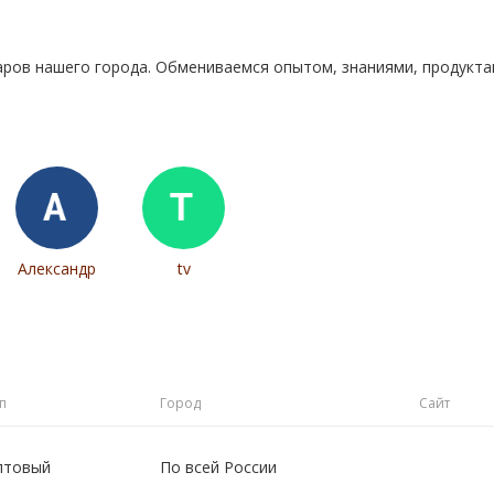
аров нашего города. Обмениваемся опытом, знаниями, продукт
Александр
tv
п
Город
Сайт
птовый
По всей России