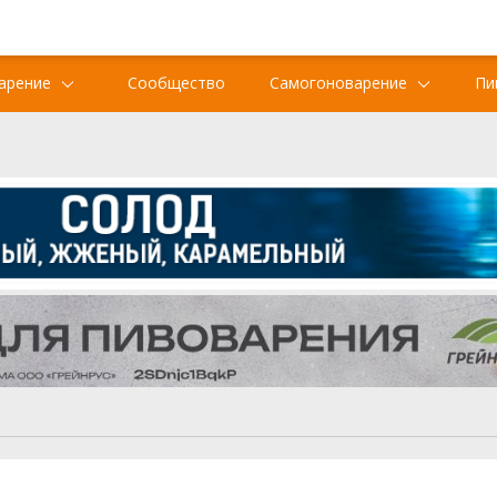
арение
Сообщество
Самогоноварение
Пи