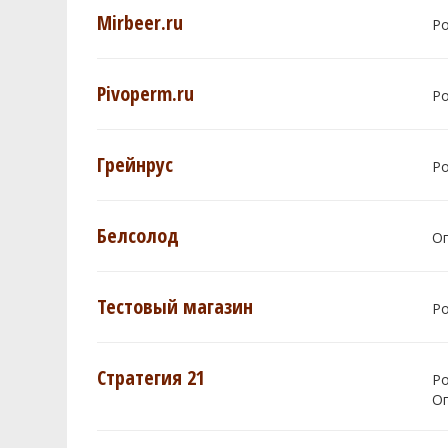
Mirbeer.ru
Р
Pivoperm.ru
Р
Грейнрус
Р
Белсолод
О
Тестовый магазин
Р
Стратегия 21
Р
О