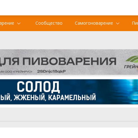
арение
Сообщество
Самогоноварение
Пи