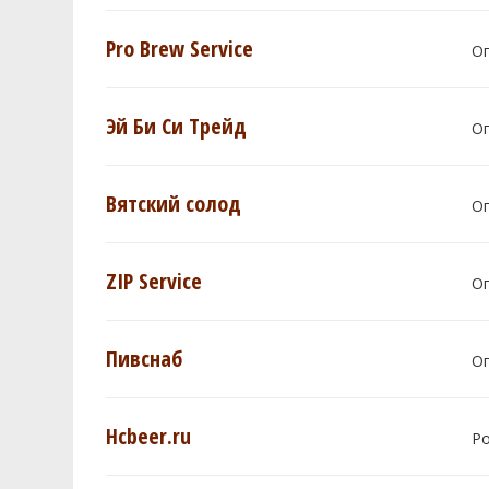
Pro Brew Service
О
Эй Би Си Трейд
О
Вятский солод
О
ZIP Service
О
Пивснаб
О
Hcbeer.ru
Р