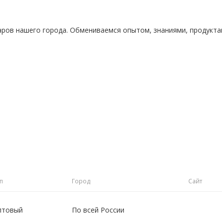
аров нашего города. Обмениваемся опытом, знаниями, продукт
п
Город
Сайт
птовый
По всей России