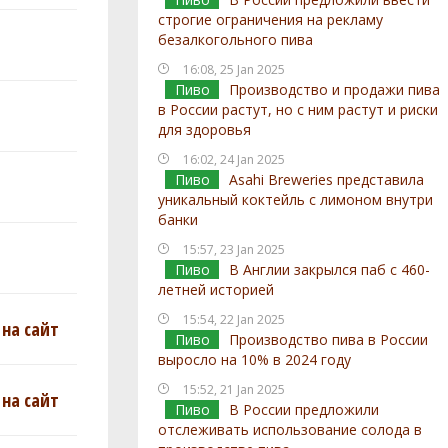
строгие ограничения на рекламу
безалкогольного пива
16:08, 25 Jan 2025
Пиво
Производство и продажи пива
в России растут, но с ним растут и риски
для здоровья
16:02, 24 Jan 2025
Пиво
Asahi Breweries представила
уникальный коктейль с лимоном внутри
банки
15:57, 23 Jan 2025
Пиво
В Англии закрылся паб с 460-
летней историей
15:54, 22 Jan 2025
на сайт
Пиво
Производство пива в России
выросло на 10% в 2024 году
15:52, 21 Jan 2025
на сайт
Пиво
В России предложили
отслеживать использование солода в