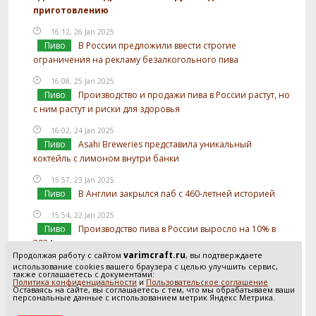
приготовлению
16:12, 26 Jan 2025
Пиво
В России предложили ввести строгие
ограничения на рекламу безалкогольного пива
16:08, 25 Jan 2025
Пиво
Производство и продажи пива в России растут, но
с ним растут и риски для здоровья
16:02, 24 Jan 2025
Пиво
Asahi Breweries представила уникальный
коктейль с лимоном внутри банки
15:57, 23 Jan 2025
Пиво
В Англии закрылся паб с 460-летней историей
15:54, 22 Jan 2025
Пиво
Производство пива в России выросло на 10% в
2024 году
varimcraft.ru
Продолжая работу с сайтом
, вы подтверждаете
15:52, 21 Jan 2025
использование cookies вашего браузера с целью улучшить сервис,
также соглашаетесь с документами:
Пиво
В России предложили отслеживать
Политика конфиденциальности
и
Пользовательское соглашение
Оставаясь на сайте, вы соглашаетесь с тем, что мы обрабатываем ваши
использование солода в производстве пива
персональные данные с использованием метрик Яндекс Метрика.
Посмотреть все новости