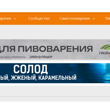
арение
Сообщество
Самогоноварение
Пи