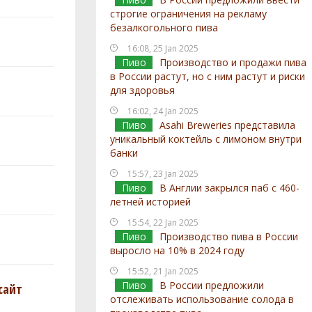
строгие ограничения на рекламу
безалкогольного пива
16:08, 25 Jan 2025
Пиво
Производство и продажи пива
в России растут, но с ним растут и риски
для здоровья
16:02, 24 Jan 2025
Пиво
Asahi Breweries представила
уникальный коктейль с лимоном внутри
банки
15:57, 23 Jan 2025
Пиво
В Англии закрылся паб с 460-
летней историей
15:54, 22 Jan 2025
Пиво
Производство пива в России
выросло на 10% в 2024 году
15:52, 21 Jan 2025
Пиво
В России предложили
сайт
отслеживать использование солода в