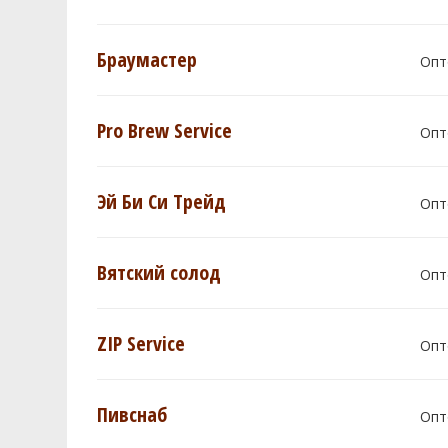
Браумастер
Опт
Pro Brew Service
Опт
Эй Би Си Трейд
Опт
Вятский солод
Опт
ZIP Service
Опт
Пивснаб
Опт