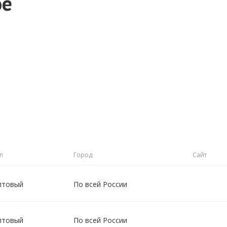
ое
п
Город
Сайт
птовый
По всей России
птовый
По всей России