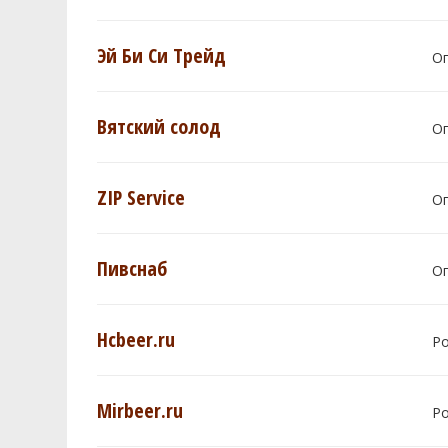
Эй Би Си Трейд
О
Вятский солод
О
ZIP Service
О
Пивснаб
О
Hcbeer.ru
Р
Mirbeer.ru
Р