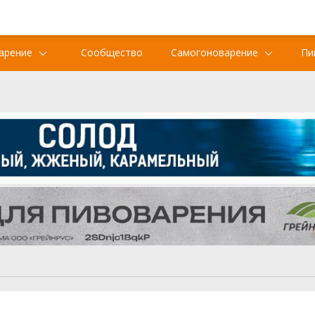
арение
Сообщество
Самогоноварение
Пи