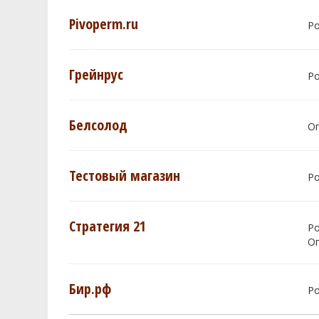
Pivoperm.ru
Р
Грейнрус
Р
Белсолод
О
Тестовый магазин
Р
Стратегия 21
Р
О
Бир.рф
Р