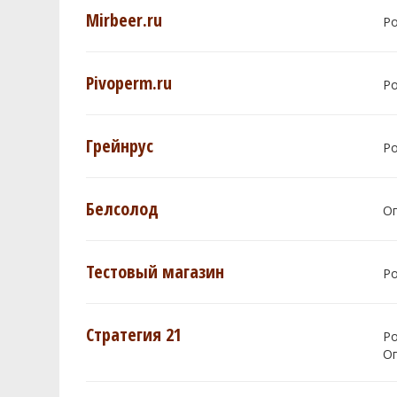
Mirbeer.ru
Р
Pivoperm.ru
Р
Грейнрус
Р
Белсолод
О
Тестовый магазин
Р
Стратегия 21
Р
О