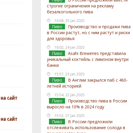
строгие ограничения на рекламу
безалкогольного пива
16:08, 25 Jan 2025
Пиво
Производство и продажи пива
в России растут, но с ним растут и риски
для здоровья
16:02, 24 Jan 2025
Пиво
Asahi Breweries представила
уникальный коктейль с лимоном внутри
банки
15:57, 23 Jan 2025
Пиво
В Англии закрылся паб с 460-
летней историей
15:54, 22 Jan 2025
на сайт
Пиво
Производство пива в России
выросло на 10% в 2024 году
15:52, 21 Jan 2025
на сайт
Пиво
В России предложили
отслеживать использование солода в