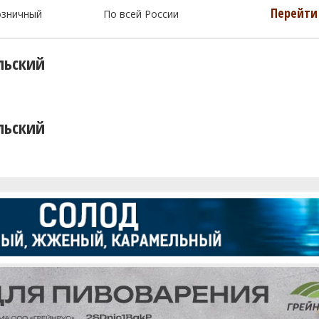
Перейти 
озничный
По всей России
льский
льский