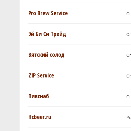
Pro Brew Service
О
Эй Би Си Трейд
О
Вятский солод
О
ZIP Service
О
Пивснаб
О
Hcbeer.ru
Р