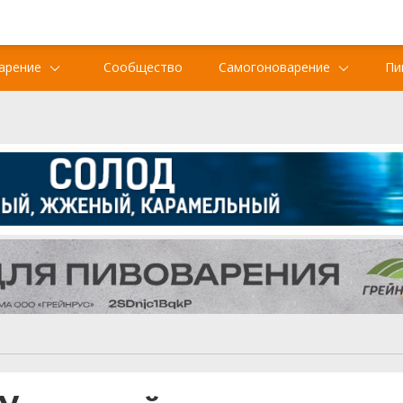
арение
Сообщество
Самогоноварение
Пи