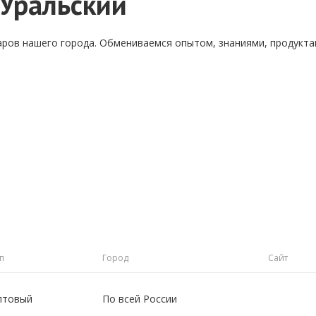
Уральский
аров нашего города. Обмениваемся опытом, знаниями, продукт
п
Город
Сайт
птовый
По всей России