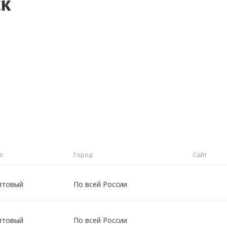
ск
п
Город
Сайт
птовый
По всей России
птовый
По всей России