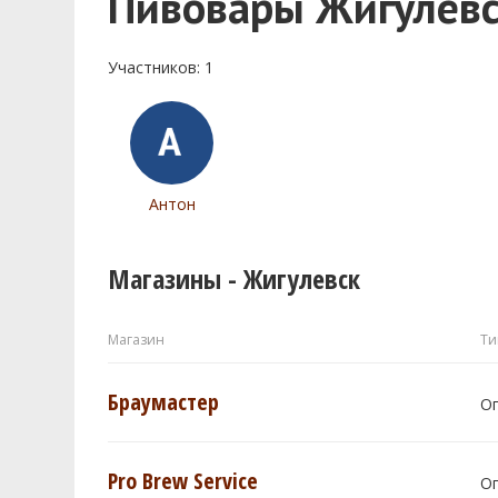
Пивовары Жигулев
Участников: 1
Антон
Магазины - Жигулевск
Магазин
Ти
Браумастер
О
Pro Brew Service
О