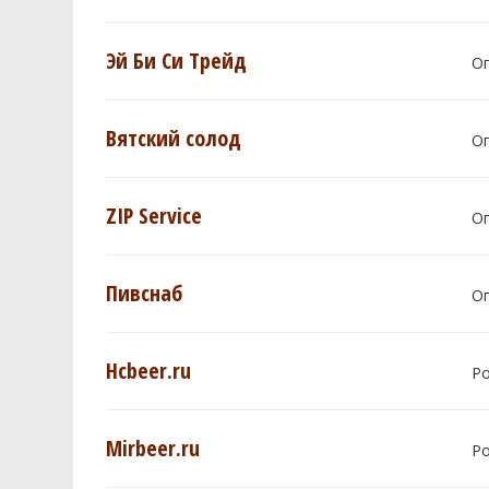
Эй Би Си Трейд
О
Вятский солод
О
ZIP Service
О
Пивснаб
О
Hcbeer.ru
Р
Mirbeer.ru
Р