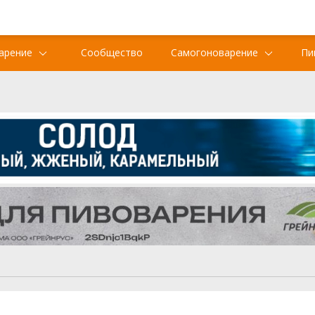
арение
Сообщество
Самогоноварение
Пи