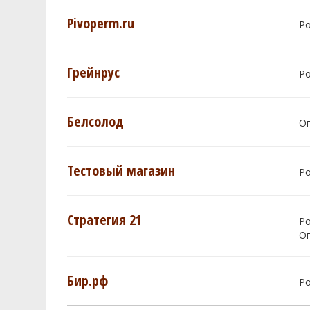
Pivoperm.ru
Р
Грейнрус
Р
Белсолод
О
Тестовый магазин
Р
Стратегия 21
Р
О
Бир.рф
Р