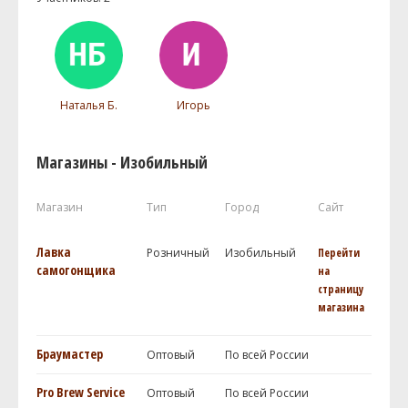
Наталья Б.
Игорь
Магазины - Изобильный
Магазин
Тип
Город
Сайт
Лавка
Розничный
Изобильный
Перейти
самогонщика
на
страницу
магазина
Браумастер
Оптовый
По всей России
Pro Brew Service
Оптовый
По всей России