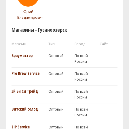
Юрий
Владимирович
Магазины - Гусиноозерск
Магазин
Тип
Город
Сайт
Браумастер
Оптовый
По всей
России
Pro Brew Service
Оптовый
По всей
России
Эй Би Си Трейд
Оптовый
По всей
России
Вятский солод
Оптовый
По всей
России
ZIP Service
Оптовый
По всей