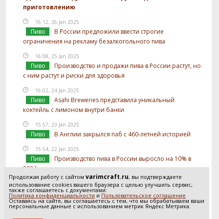
приготовлению
16:12, 26 Jan 2025
Пиво
В России предложили ввести строгие
ограничения на рекламу безалкогольного пива
16:08, 25 Jan 2025
Пиво
Производство и продажи пива в России растут, но
с ним растут и риски для здоровья
16:02, 24 Jan 2025
Пиво
Asahi Breweries представила уникальный
коктейль с лимоном внутри банки
15:57, 23 Jan 2025
Пиво
В Англии закрылся паб с 460-летней историей
15:54, 22 Jan 2025
Пиво
Производство пива в России выросло на 10% в
2024 году
varimcraft.ru
Продолжая работу с сайтом
, вы подтверждаете
15:52, 21 Jan 2025
использование cookies вашего браузера с целью улучшить сервис,
также соглашаетесь с документами:
Пиво
В России предложили отслеживать
Политика конфиденциальности
и
Пользовательское соглашение
Оставаясь на сайте, вы соглашаетесь с тем, что мы обрабатываем ваши
использование солода в производстве пива
персональные данные с использованием метрик Яндекс Метрика.
Посмотреть все новости