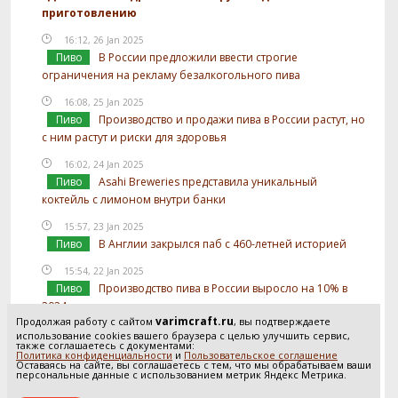
приготовлению
16:12, 26 Jan 2025
Пиво
В России предложили ввести строгие
ограничения на рекламу безалкогольного пива
16:08, 25 Jan 2025
Пиво
Производство и продажи пива в России растут, но
с ним растут и риски для здоровья
16:02, 24 Jan 2025
Пиво
Asahi Breweries представила уникальный
коктейль с лимоном внутри банки
15:57, 23 Jan 2025
Пиво
В Англии закрылся паб с 460-летней историей
15:54, 22 Jan 2025
Пиво
Производство пива в России выросло на 10% в
2024 году
varimcraft.ru
Продолжая работу с сайтом
, вы подтверждаете
15:52, 21 Jan 2025
использование cookies вашего браузера с целью улучшить сервис,
также соглашаетесь с документами:
Пиво
В России предложили отслеживать
Политика конфиденциальности
и
Пользовательское соглашение
Оставаясь на сайте, вы соглашаетесь с тем, что мы обрабатываем ваши
использование солода в производстве пива
персональные данные с использованием метрик Яндекс Метрика.
Посмотреть все новости