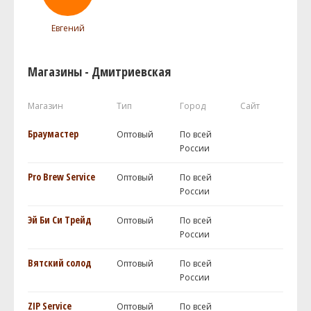
Евгений
Магазины - Дмитриевская
Магазин
Тип
Город
Сайт
Браумастер
Оптовый
По всей
России
Pro Brew Service
Оптовый
По всей
России
Эй Би Си Трейд
Оптовый
По всей
России
Вятский солод
Оптовый
По всей
России
ZIP Service
Оптовый
По всей