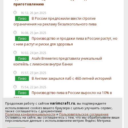
приготовлению
16:12, 26 Jan 2025
Пиво
В России предложили ввести строгие
ограничения на рекламу безалкогольного пива
16:08, 25 Jan 2025
Пиво
Производство и продажи пива в России растут, но
с ним растут и риски для здоровья
16:02, 24 Jan 2025
Пиво
Asahi Breweries представила уникальный
коктейль с лимоном внутри банки
15:57, 23 Jan 2025
Пиво
В Англии закрылся паб с 460-летней историей
15:54, 22 Jan 2025
Пиво
Производство пива в России выросло на 10% в
2024 году
varimcraft.ru
Продолжая работу с сайтом
, вы подтверждаете
15:52, 21 Jan 2025
использование cookies вашего браузера с целью улучшить сервис,
также соглашаетесь с документами:
Пиво
В России предложили отслеживать
Политика конфиденциальности
и
Пользовательское соглашение
Оставаясь на сайте, вы соглашаетесь с тем, что мы обрабатываем ваши
использование солода в производстве пива
персональные данные с использованием метрик Яндекс Метрика.
Посмотреть все новости