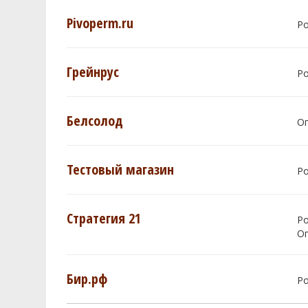
Pivoperm.ru
Р
Грейнрус
Р
Белсолод
О
Тестовый магазин
Р
Стратегия 21
Р
О
Бир.рф
Р