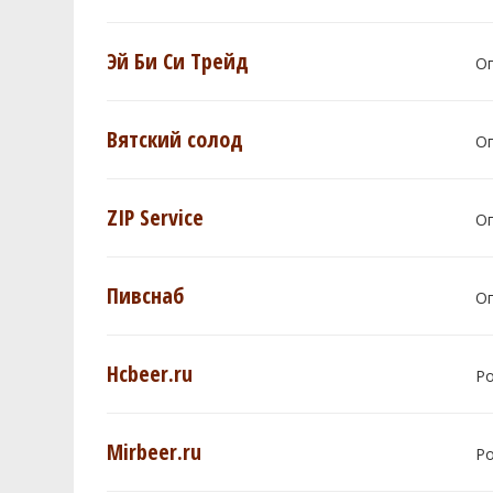
Эй Би Си Трейд
О
Вятский солод
О
ZIP Service
О
Пивснаб
О
Hcbeer.ru
Р
Mirbeer.ru
Р