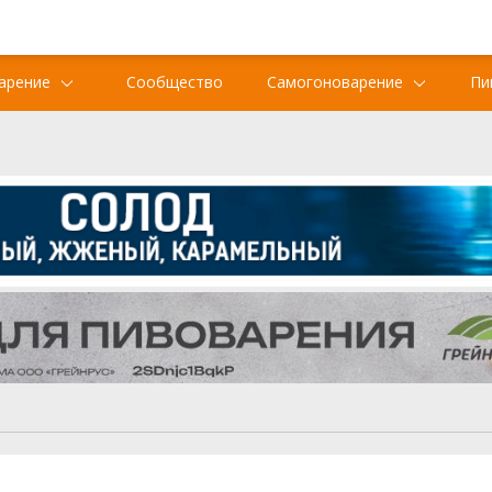
арение
Сообщество
Самогоноварение
Пи