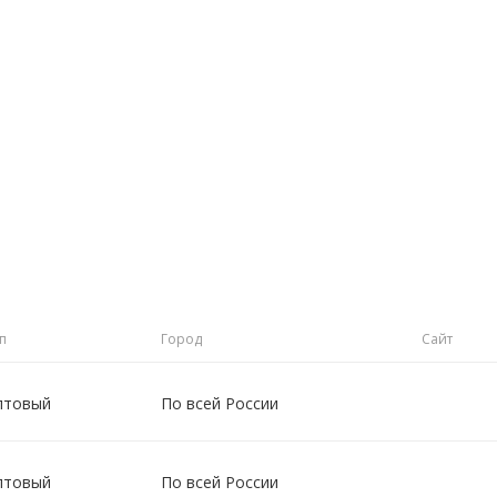
ы
п
Город
Сайт
птовый
По всей России
птовый
По всей России