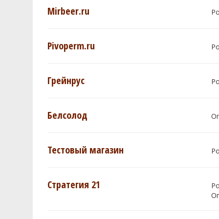
Mirbeer.ru
Р
Pivoperm.ru
Р
Грейнрус
Р
Белсолод
О
Тестовый магазин
Р
Стратегия 21
Р
О