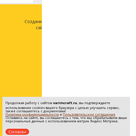
Создание и продвижение
сайта —
«Лонг Кэт»
Продолжая работу с сайтом
varimcraft.ru
, вы подтверждаете
использование cookies вашего браузера с целью улучшить сервис,
также соглашаетесь с документами:
Политика конфиденциальности
и
Пользовательское соглашение
Оставаясь на сайте, вы соглашаетесь с тем, что мы обрабатываем ваши
персональные данные с использованием метрик Яндекс Метрика.
Согласен