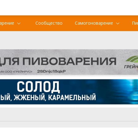
арение
Сообщество
Самогоноварение
Пи