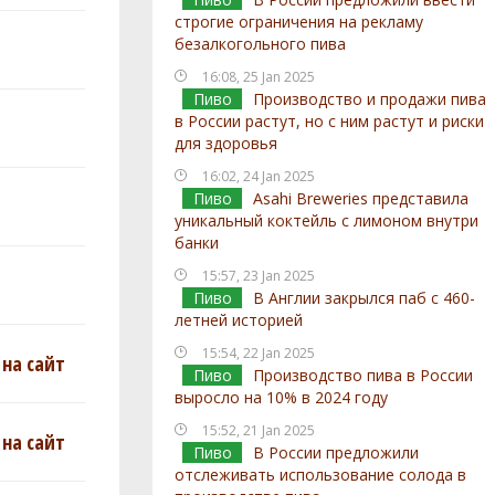
строгие ограничения на рекламу
безалкогольного пива
16:08, 25 Jan 2025
Пиво
Производство и продажи пива
в России растут, но с ним растут и риски
для здоровья
16:02, 24 Jan 2025
Пиво
Asahi Breweries представила
уникальный коктейль с лимоном внутри
банки
15:57, 23 Jan 2025
Пиво
В Англии закрылся паб с 460-
летней историей
15:54, 22 Jan 2025
на сайт
Пиво
Производство пива в России
выросло на 10% в 2024 году
15:52, 21 Jan 2025
на сайт
Пиво
В России предложили
отслеживать использование солода в