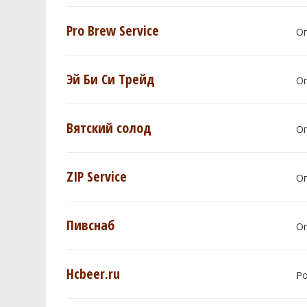
Pro Brew Service
О
Эй Би Си Трейд
О
Вятский солод
О
ZIP Service
О
Пивснаб
О
Hcbeer.ru
Р