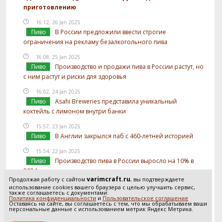
приготовлению
16:12, 26 Jan 2025
Пиво
В России предложили ввести строгие
ограничения на рекламу безалкогольного пива
16:08, 25 Jan 2025
Пиво
Производство и продажи пива в России растут, но
с ним растут и риски для здоровья
16:02, 24 Jan 2025
Пиво
Asahi Breweries представила уникальный
коктейль с лимоном внутри банки
15:57, 23 Jan 2025
Пиво
В Англии закрылся паб с 460-летней историей
15:54, 22 Jan 2025
Пиво
Производство пива в России выросло на 10% в
2024 году
varimcraft.ru
Продолжая работу с сайтом
, вы подтверждаете
15:52, 21 Jan 2025
использование cookies вашего браузера с целью улучшить сервис,
также соглашаетесь с документами:
Пиво
В России предложили отслеживать
Политика конфиденциальности
и
Пользовательское соглашение
Оставаясь на сайте, вы соглашаетесь с тем, что мы обрабатываем ваши
использование солода в производстве пива
персональные данные с использованием метрик Яндекс Метрика.
Посмотреть все новости