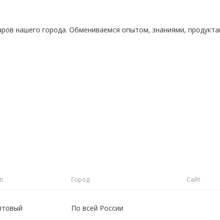
аров нашего города. Обмениваемся опытом, знаниями, продукт
п
Город
Сайт
птовый
По всей России