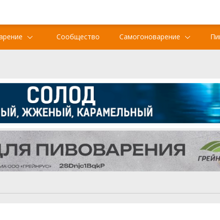
арение
Сообщество
Самогоноварение
Пи