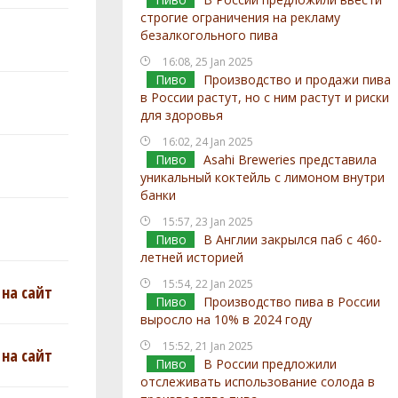
строгие ограничения на рекламу
безалкогольного пива
16:08, 25 Jan 2025
Пиво
Производство и продажи пива
в России растут, но с ним растут и риски
для здоровья
16:02, 24 Jan 2025
Пиво
Asahi Breweries представила
уникальный коктейль с лимоном внутри
банки
15:57, 23 Jan 2025
Пиво
В Англии закрылся паб с 460-
летней историей
15:54, 22 Jan 2025
на сайт
Пиво
Производство пива в России
выросло на 10% в 2024 году
15:52, 21 Jan 2025
на сайт
Пиво
В России предложили
отслеживать использование солода в