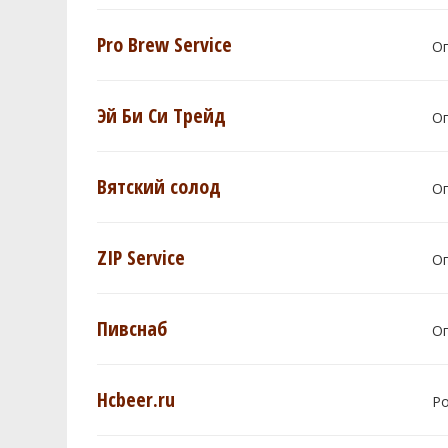
Pro Brew Service
О
Эй Би Си Трейд
О
Вятский солод
О
ZIP Service
О
Пивснаб
О
Hcbeer.ru
Р