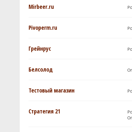
Mirbeer.ru
Р
Pivoperm.ru
Р
Грейнрус
Р
Белсолод
О
Тестовый магазин
Р
Стратегия 21
Р
О