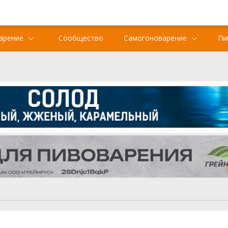
арение
Сообщество
Самогоноварение
Пи