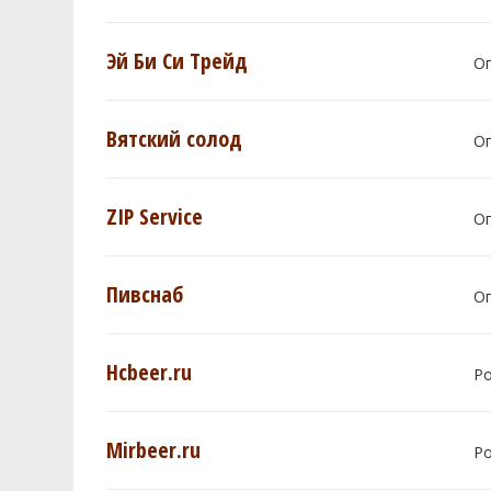
Эй Би Си Трейд
О
Вятский солод
О
ZIP Service
О
Пивснаб
О
Hcbeer.ru
Р
Mirbeer.ru
Р