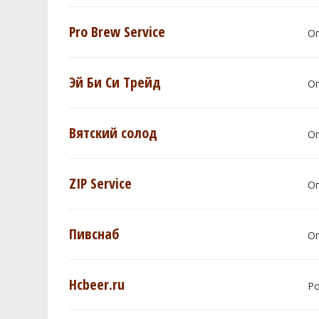
Pro Brew Service
О
Эй Би Си Трейд
О
Вятский солод
О
ZIP Service
О
Пивснаб
О
Hcbeer.ru
Р