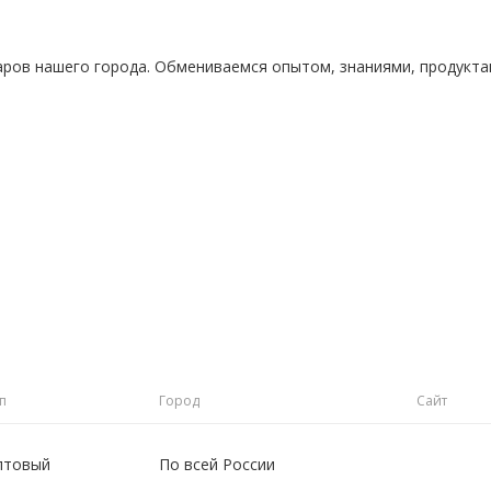
аров нашего города. Обмениваемся опытом, знаниями, продукт
п
Город
Сайт
птовый
По всей России