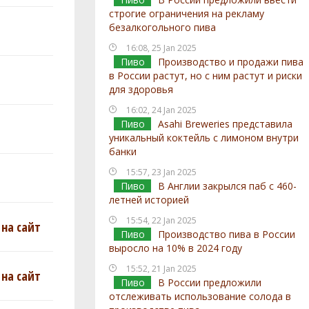
строгие ограничения на рекламу
безалкогольного пива
16:08, 25 Jan 2025
Пиво
Производство и продажи пива
в России растут, но с ним растут и риски
для здоровья
16:02, 24 Jan 2025
Пиво
Asahi Breweries представила
уникальный коктейль с лимоном внутри
банки
15:57, 23 Jan 2025
Пиво
В Англии закрылся паб с 460-
летней историей
15:54, 22 Jan 2025
на сайт
Пиво
Производство пива в России
выросло на 10% в 2024 году
15:52, 21 Jan 2025
на сайт
Пиво
В России предложили
отслеживать использование солода в