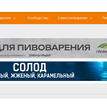
арение
Сообщество
Самогоноварение
Пи