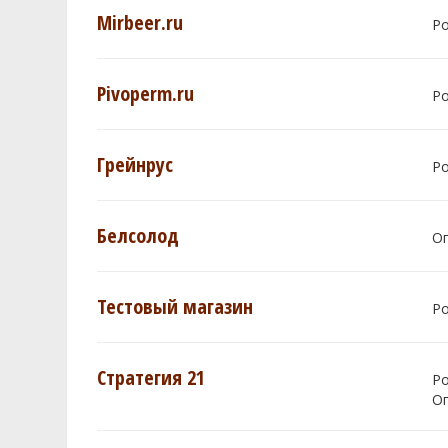
Mirbeer.ru
Р
Pivoperm.ru
Р
Грейнрус
Р
Белсолод
О
Тестовый магазин
Р
Стратегия 21
Р
О