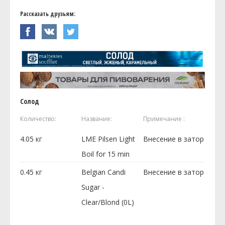
Рассказать друзьям:
Солод
Количество:
Название:
Примечание :
4.05
кг
LME Pilsen Light
Внесение в затор
Boil for 15 min
0.45
кг
Belgian Candi
Внесение в затор
Sugar -
Clear/Blond (0L)