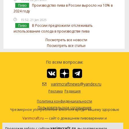
Пиво
Производство пива в России выросло на 10% в
2024 году
15:52, 21 Jan 2025
Пиво
В России предложили отслеживать
использование солода в производстве пива
Посмотреть все новости
Посмотреть все статьи
По всем вопросам:
varimcraftnews@yandex.ru
Реклама
Редакция
Политика конфиденциальности
Пользовательское соглашение
Чрезмерное употребление алкоголя вредит вашему здоровью
Varimcraft.ru
— сайт о домашнем пивоварении и
самогоноварении.
varimcraft.ru
Продолжая работу с сайтом
, вы подтверждаете