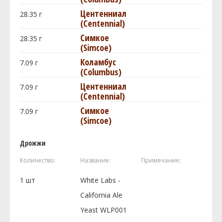
Центенниал
28.35
г
(Centennial)
Симкое
28.35
г
(Simcoe)
Коламбус
7.09
г
(Columbus)
Центенниал
7.09
г
(Centennial)
Симкое
7.09
г
(Simcoe)
Дрожжи
Количество:
Название:
Примечание:
1
шт
White Labs -
California Ale
Yeast WLP001