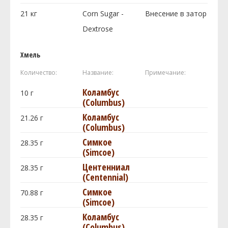
21
кг
Corn Sugar -
Внесение в затор
Dextrose
Хмель
Количество:
Название:
Примечание:
Коламбус
10
г
(Columbus)
Коламбус
21.26
г
(Columbus)
Симкое
28.35
г
(Simcoe)
Центенниал
28.35
г
(Centennial)
Симкое
70.88
г
(Simcoe)
Коламбус
28.35
г
(Columbus)