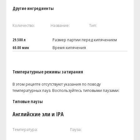
Другие ингредиенты
Количество:
Название:
Тип:
29.580 л
Размер партии перед кипячением
60.00 мин
Время кипячения
Температурные режимы затирания
В этом рецепте отсутствуют указания по поводу
температурных пауз. Воспользуйтесь типовыми паузами:
Типовые паузы
Английские эли и IPA
Температура:
Пауза: