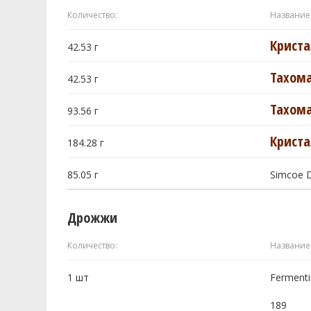
Количество:
Название
Криста
42.53
г
Тахома
42.53
г
Тахома
93.56
г
Криста
184.28
г
85.05
г
Simcoe 
Дрожжи
Количество:
Название
1
шт
Fermentis
189