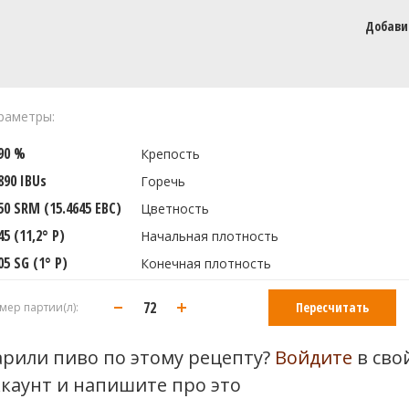
Добави
раметры:
290 %
Крепость
890 IBUs
Горечь
50 SRM (15.4645 EBC)
Цветность
45 (11,2° P)
Начальная плотность
05 SG (1° P)
Конечная плотность
Пересчитать
мер партии(л):
арили пиво по этому рецепту?
Войдите
в сво
ккаунт и напишите про это