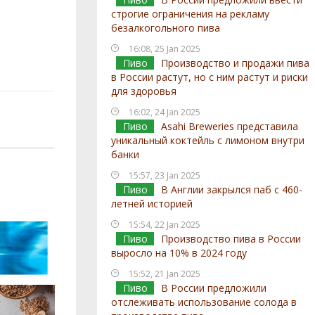
строгие ограничения на рекламу
безалкогольного пива
16:08, 25 Jan 2025
Пиво
Производство и продажи пива
в России растут, но с ним растут и риски
для здоровья
16:02, 24 Jan 2025
Пиво
Asahi Breweries представила
уникальный коктейль с лимоном внутри
банки
15:57, 23 Jan 2025
Пиво
В Англии закрылся паб с 460-
летней историей
15:54, 22 Jan 2025
Пиво
Производство пива в России
выросло на 10% в 2024 году
15:52, 21 Jan 2025
Пиво
В России предложили
отслеживать использование солода в