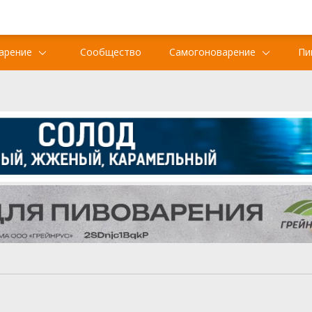
арение
Сообщество
Самогоноварение
Пи