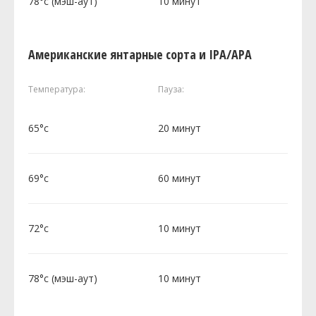
78°c (мэш-аут)
10 минут
Американские янтарные сорта и IPA/APA
Температура:
Пауза:
65°c
20 минут
69°c
60 минут
72°c
10 минут
78°c (мэш-аут)
10 минут