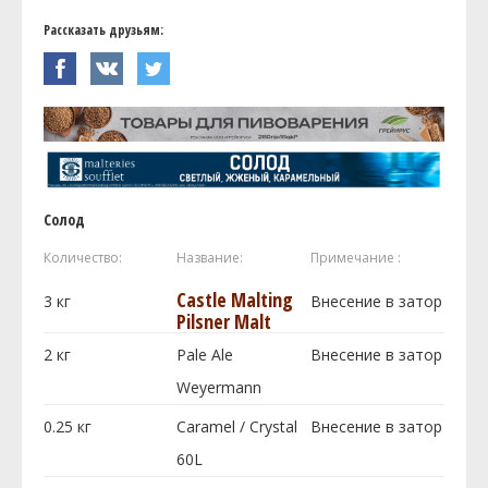
Рассказать друзьям:
Солод
Количество:
Название:
Примечание :
Castle Malting
3
кг
Внесение в затор
Pilsner Malt
2
кг
Pale Ale
Внесение в затор
Weyermann
0.25
кг
Caramel / Crystal
Внесение в затор
60L