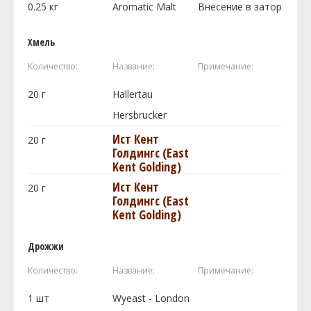
0.25
кг
Aromatic Malt
Внесение в затор
Хмель
Количество:
Название:
Примечание:
20
г
Hallertau
Hersbrucker
Ист Кент
20
г
Голдингc (East
Kent Golding)
Ист Кент
20
г
Голдингc (East
Kent Golding)
Дрожжи
Количество:
Название:
Примечание:
1
шт
Wyeast - London