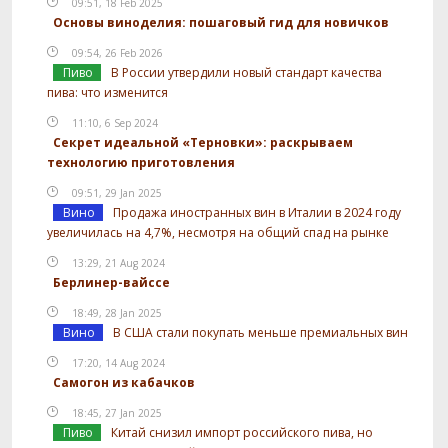
09:51, 18 Feb 2025
Основы виноделия: пошаговый гид для новичков
09:54, 26 Feb 2026
Пиво
В России утвердили новый стандарт качества
пива: что изменится
11:10, 6 Sep 2024
Секрет идеальной «Терновки»: раскрываем
технологию приготовления
09:51, 29 Jan 2025
Вино
Продажа иностранных вин в Италии в 2024 году
увеличилась на 4,7%, несмотря на общий спад на рынке
13:29, 21 Aug 2024
Берлинер-вайссе
18:49, 28 Jan 2025
Вино
В США стали покупать меньше премиальных вин
17:20, 14 Aug 2024
Самогон из кабачков
18:45, 27 Jan 2025
Пиво
Китай снизил импорт российского пива, но