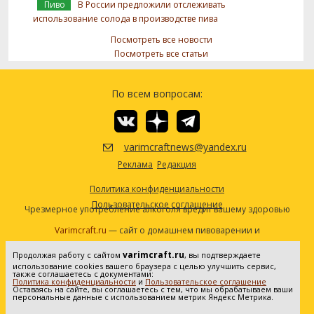
Пиво
В России предложили отслеживать
использование солода в производстве пива
Посмотреть все новости
Посмотреть все статьи
По всем вопросам:
varimcraftnews@yandex.ru
Реклама
Редакция
Политика конфиденциальности
Пользовательское соглашение
Чрезмерное употребление алкоголя вредит вашему здоровью
Varimcraft.ru
— сайт о домашнем пивоварении и
самогоноварении.
varimcraft.ru
Продолжая работу с сайтом
, вы подтверждаете
Сетевое издание «Варимкрафт». Зарегистрировано в
использование cookies вашего браузера с целью улучшить сервис,
Федеральной службе по надзору в сфере связи, информационных
также соглашаетесь с документами:
Политика конфиденциальности
и
Пользовательское соглашение
технологий и массовых коммуникаций (Роскомнадзор). Реестровая
Оставаясь на сайте, вы соглашаетесь с тем, что мы обрабатываем ваши
персональные данные с использованием метрик Яндекс Метрика.
запись ЭЛ No ФС77-80936 от 25.05.2021. Все права защищены. 16+