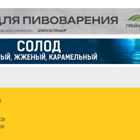
u
сти
ие