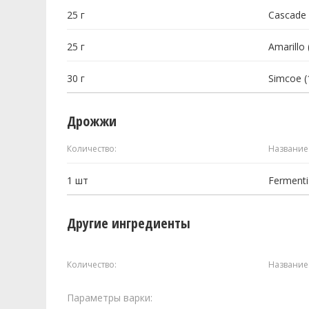
25
г
Cascade 
25
г
Amarillo 
30
г
Simcoe (
Дрожжи
Количество:
Название
1
шт
Fermentis
Другие ингредиенты
Количество:
Название
Параметры варки: