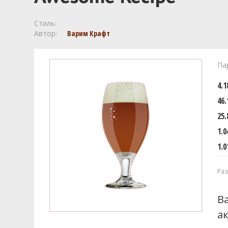
Стиль:
Автор:
Варим Крафт
Па
4.
46.
25.
1.0
1.0
Раз
В
а