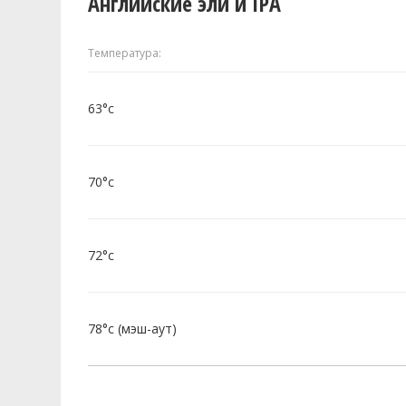
Английские эли и IPA
Температура:
63°c
70°c
72°c
78°c (мэш-аут)