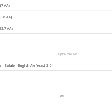
(7 AA)
(8.6 AA)
12.7 AA)
:
Примечание:
 - Safale - English Ale Yeast S-04
:
Тип: