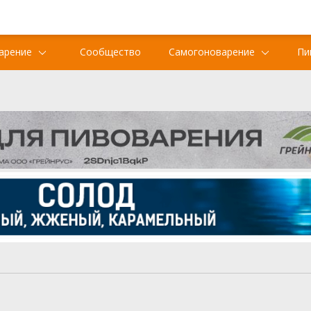
арение
Сообщество
Самогоноварение
Пи