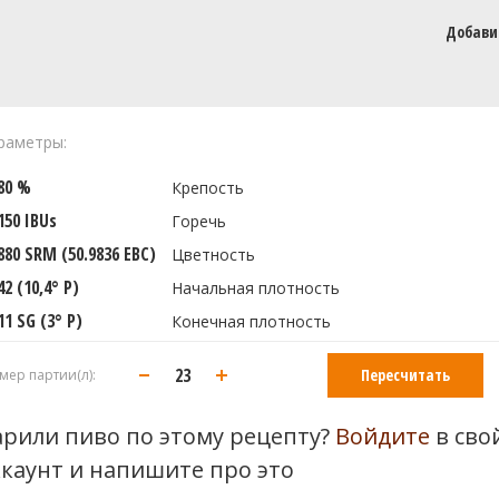
Добави
раметры:
180 %
Крепость
150 IBUs
Горечь
880 SRM (50.9836 EBC)
Цветность
42 (10,4° P)
Начальная плотность
11 SG (3° P)
Конечная плотность
Пересчитать
мер партии(л):
арили пиво по этому рецепту?
Войдите
в сво
ккаунт и напишите про это