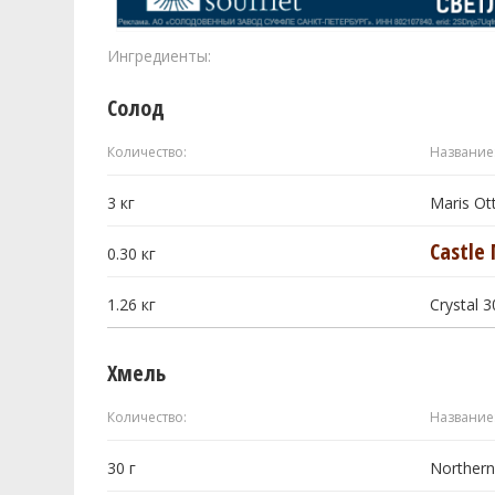
Ингредиенты:
Солод
Количество:
Название
3
кг
Maris Ot
Castle 
0.30
кг
1.26
кг
Crystal 
Хмель
Количество:
Название
30
г
Northern