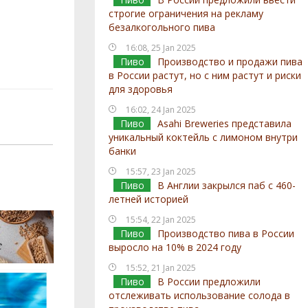
строгие ограничения на рекламу
безалкогольного пива
16:08, 25 Jan 2025
Пиво
Производство и продажи пива
в России растут, но с ним растут и риски
для здоровья
16:02, 24 Jan 2025
Пиво
Asahi Breweries представила
уникальный коктейль с лимоном внутри
банки
15:57, 23 Jan 2025
Пиво
В Англии закрылся паб с 460-
летней историей
15:54, 22 Jan 2025
Пиво
Производство пива в России
выросло на 10% в 2024 году
15:52, 21 Jan 2025
Пиво
В России предложили
отслеживать использование солода в